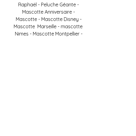
Raphaël - Peluche Géante -
Mascotte Anniversaire -
Mascotte - Mascotte Disney -
Mascotte Marseille - mascotte
Nimes - Mascotte Montpellier -
Mascotte Avignon
Faites appel à nos
services !
Devis
06 05 62 84 07