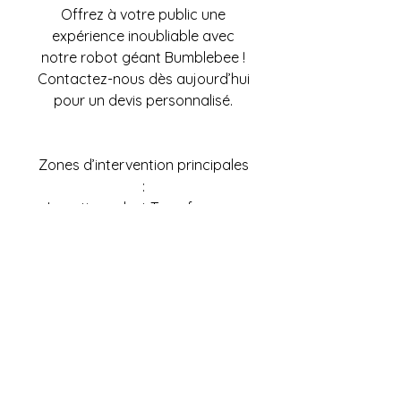
Offrez à votre public une
expérience inoubliable avec
notre robot géant Bumblebee !
Contactez-nous dès aujourd’hui
pour un devis personnalisé.
Zones d’intervention principales
:
Location robot Transformers
Marseille – Animation robot
Toulon – Déambulation robot
Nice – Parade robot Cannes –
Animation commerciale Fréjus –
Robot géant Monaco –
Animation événementielle
Montpellier – Robot Transformer
Nîmes – Déambulation