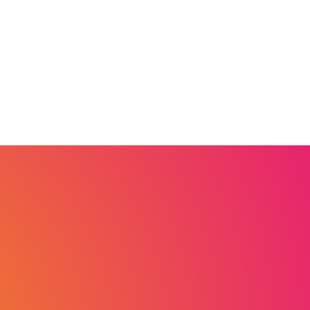
ices !