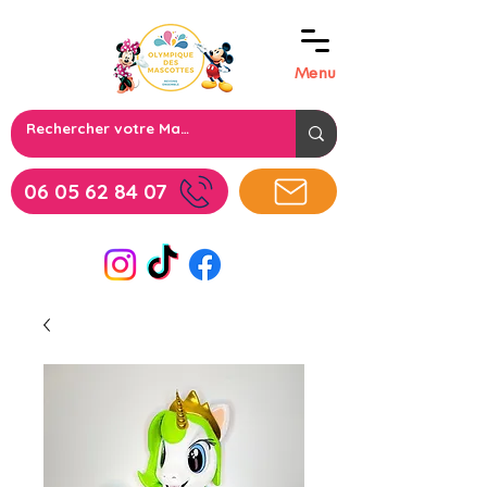
Menu
06 05 62 84 07