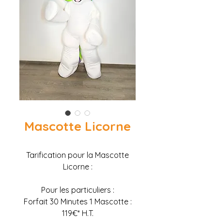
Mascotte Licorne
Tarification pour la Mascotte
Licorne :
Pour les particuliers :
Forfait 30 Minutes 1 Mascotte :
119€* H.T.