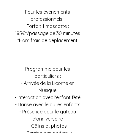
Pour les événements
professionnels :
Forfait 1 mascotte :
185€*/passage de 30 minutes
*Hors frais de déplacement
Programme pour les
particuliers :
- Arrivée de la Licorne en
Musique
- Interaction avec l'enfant fêté
- Danse avec le ou les enfants
- Présence pour le gâteau
d'anniversaire
- Câlins et photos