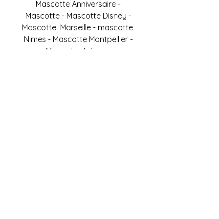
Mascotte Anniversaire -
Mascotte - Mascotte Disney -
Mascotte Marseille - mascotte
Nimes - Mascotte Montpellier -
Mascotte Avignon
Faites appel à nos
services !
Devis
06 05 62 84 07