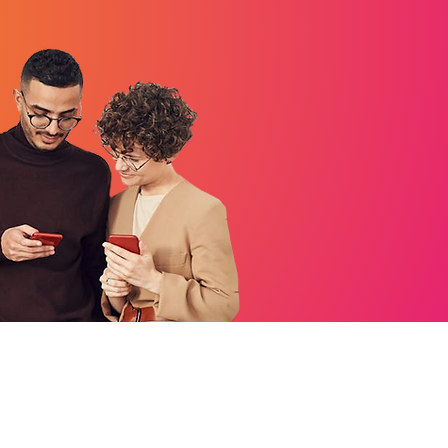
 Des Mascottes
 Des Mascottes
smascottes