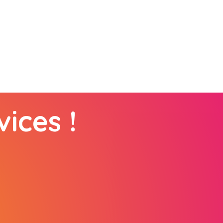
ices !