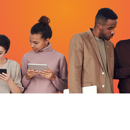
Informations
Réseaux sociaux
Instagram : Olympique
Mentions légales
Facebook : Olympique
cottes@gmail.com
TikTok : Olympiquede
6, 83, 34, 84