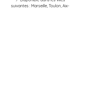
suivantes : Marseille, Toulon, Aix-
en-Provence, Cannes, Nice,
Monaco, Aubagne et environs.
📆 Réservez dès maintenant
votre animation Lutin Vert pour
une ambiance joyeuse, colorée
et magique !
Faites appel à nos
services !
Devis