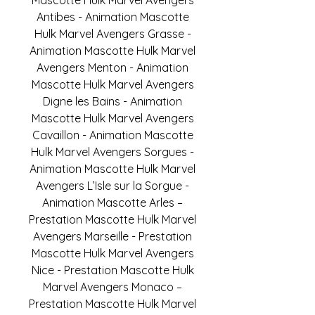
Mascotte Hulk Marvel Avengers
Antibes - Animation Mascotte
Hulk Marvel Avengers Grasse -
Animation Mascotte Hulk Marvel
Avengers Menton - Animation
Mascotte Hulk Marvel Avengers
Digne les Bains - Animation
Mascotte Hulk Marvel Avengers
Cavaillon - Animation Mascotte
Hulk Marvel Avengers Sorgues -
Animation Mascotte Hulk Marvel
Avengers L’Isle sur la Sorgue -
Animation Mascotte Arles –
Prestation Mascotte Hulk Marvel
Avengers Marseille - Prestation
Mascotte Hulk Marvel Avengers
Nice - Prestation Mascotte Hulk
Marvel Avengers Monaco –
Prestation Mascotte Hulk Marvel