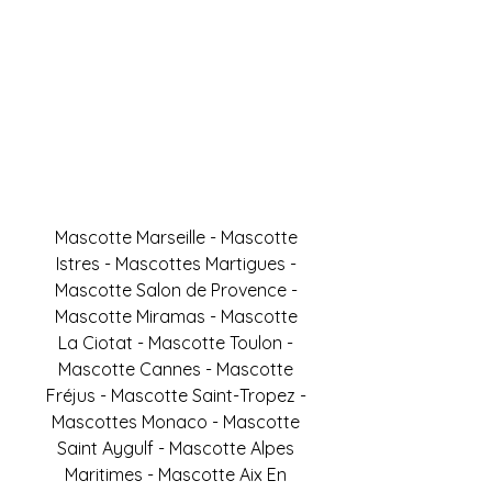
Mascotte Marseille - Mascotte
Istres - Mascottes Martigues -
Mascotte Salon de Provence -
Mascotte Miramas - Mascotte
La Ciotat - Mascotte Toulon -
Mascotte Cannes - Mascotte
Fréjus - Mascotte Saint-Tropez -
Mascottes Monaco - Mascotte
Saint Aygulf - Mascotte Alpes
Maritimes - Mascotte Aix En