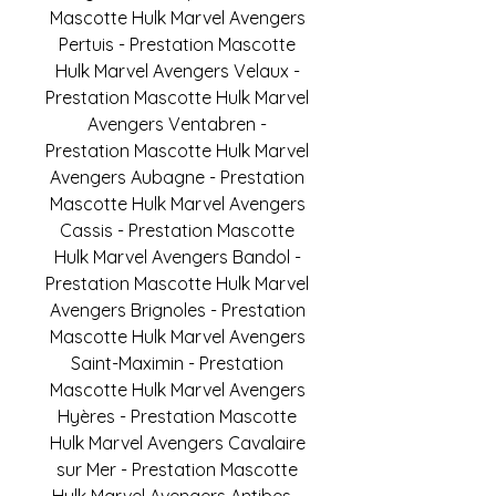
Mascotte Hulk Marvel Avengers
Pertuis - Prestation Mascotte
Hulk Marvel Avengers Velaux -
Prestation Mascotte Hulk Marvel
Avengers Ventabren -
Prestation Mascotte Hulk Marvel
Avengers Aubagne - Prestation
Mascotte Hulk Marvel Avengers
Cassis - Prestation Mascotte
Hulk Marvel Avengers Bandol -
Prestation Mascotte Hulk Marvel
Avengers Brignoles - Prestation
Mascotte Hulk Marvel Avengers
Saint-Maximin - Prestation
Mascotte Hulk Marvel Avengers
Hyères - Prestation Mascotte
Hulk Marvel Avengers Cavalaire
sur Mer - Prestation Mascotte