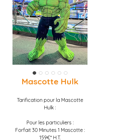
Mascotte Hulk
Tarification pour la Mascotte
Hulk :
Pour les particuliers :
Forfait 30 Minutes 1 Mascotte :
159€* H.T.