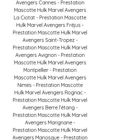
Avengers Cannes - Prestation
Mascotte Hulk Marvel Avengers
La Ciotat - Prestation Mascotte
Hulk Marvel Avengers Fréjus -
Prestation Mascotte Hulk Marvel
Avengers Saint-Tropez -
Prestation Mascotte Hulk Marvel
Avengers Avignon - Prestation
Mascotte Hulk Marvel Avengers
Montpellier - Prestation
Mascotte Hulk Marvel Avengers
Nimes - Prestation Mascotte
Hulk Marvel Avengers Rognac -
Prestation Mascotte Hulk Marvel
Avengers Berre l’étang -
Prestation Mascotte Hulk Marvel
Avengers Marignane -
Prestation Mascotte Hulk Marvel
Avengers Manosque - Prestation