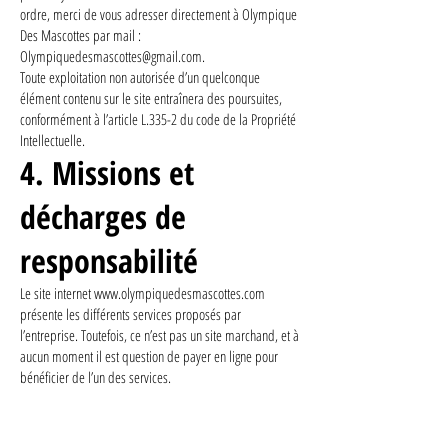
ordre, merci de vous adresser directement à Olympique
Des Mascottes par mail :
Olympiquedesmascottes@gmail.com
.
Toute exploitation non autorisée d’un quelconque
élément contenu sur le site entraînera des poursuites,
conformément à l’article L.335-2 du code de la Propriété
Intellectuelle.
4. Missions et
décharges de
responsabilité
Le site internet
www.olympiquedesmascottes.com
présente les différents services proposés par
l’entreprise. Toutefois, ce n’est pas un site marchand, et à
aucun moment il est question de payer en ligne pour
bénéficier de l’un des services.
Le contenu est rédigé à la main, toute erreur ou omission
est possible, mais n’engage en rien notre responsabilité.
De plus, le site est susceptible de contenir des liens