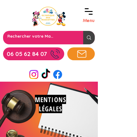
Menu
06 05 62 84 07
MENTIONS
LÉGALES